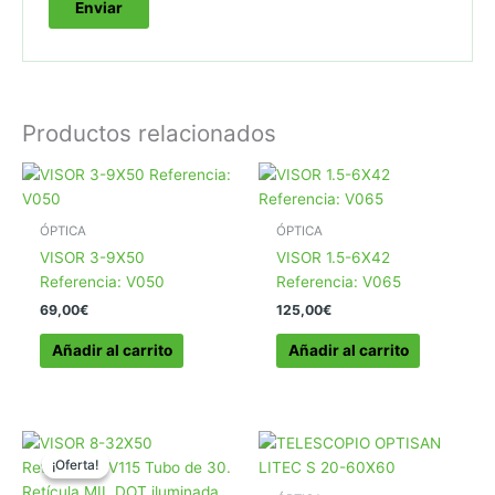
Productos relacionados
ÓPTICA
ÓPTICA
VISOR 3-9X50
VISOR 1.5-6X42
Referencia: V050
Referencia: V065
69,00
€
125,00
€
Añadir al carrito
Añadir al carrito
¡Oferta!
¡Oferta!