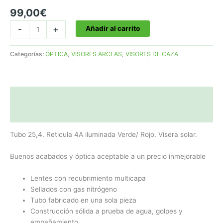
99,00
€
VISOR
-
+
Añadir al carrito
4-
16X42
Categorías:
ÓPTICA
,
VISORES ARCEAS
,
VISORES DE CAZA
Referencia:
V080
cantidad
Descripción
Valoraciones (0)
Tubo 25,4. Reticula 4A iluminada Verde/ Rojo. Visera solar.
Buenos acabados y óptica aceptable a un precio inmejorable
Lentes con recubrimiento multicapa
Sellados con gas nitrógeno
Tubo fabricado en una sola pieza
Construcción sólida a prueba de agua, golpes y
empañamiento