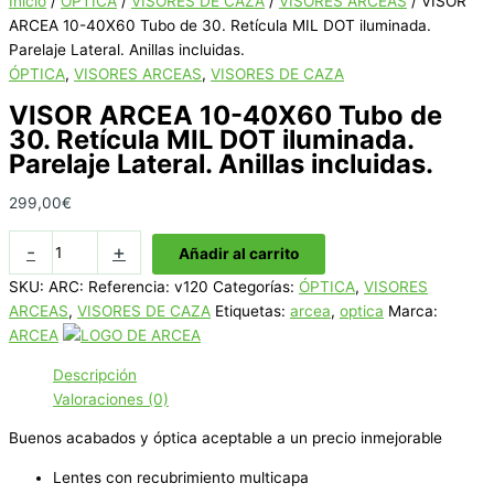
Inicio
/
ÓPTICA
/
VISORES DE CAZA
/
VISORES ARCEAS
/ VISOR
ARCEA 10-40X60 Tubo de 30. Retícula MIL DOT iluminada.
Parelaje Lateral. Anillas incluidas.
ÓPTICA
,
VISORES ARCEAS
,
VISORES DE CAZA
VISOR ARCEA 10-40X60 Tubo de
30. Retícula MIL DOT iluminada.
Parelaje Lateral. Anillas incluidas.
299,00
€
VISOR
-
+
Añadir al carrito
ARCEA
SKU:
ARC: Referencia: v120
Categorías:
ÓPTICA
,
VISORES
10-
ARCEAS
,
VISORES DE CAZA
Etiquetas:
arcea
,
optica
Marca:
40X60
ARCEA
Tubo
de
Descripción
30.
Valoraciones (0)
Retícula
MIL
Buenos acabados y óptica aceptable a un precio inmejorable
DOT
Lentes con recubrimiento multicapa
iluminada.