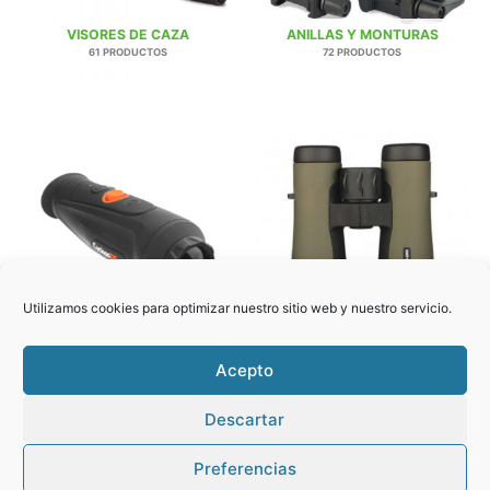
VISORES DE CAZA
ANILLAS Y MONTURAS
61 PRODUCTOS
72 PRODUCTOS
VISIÓN TÉRMICA Y
NOCTURNA
PRISMÁTICOS
Utilizamos cookies para optimizar nuestro sitio web y nuestro servicio.
3 PRODUCTOS
40 PRODUCTOS
Acepto
Descartar
Copyright © 2026 Guarnicionería Javier Ayllón. Todos los derechos
Preferencias
reservados.