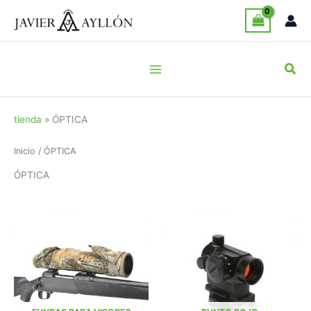
Ir
al
contenido
Busc
tienda
»
ÓPTICA
Inicio
/ ÓPTICA
ÓPTICA