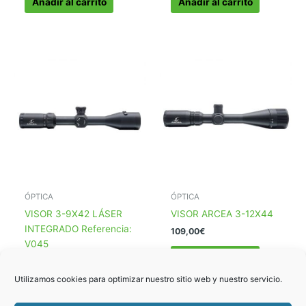
Añadir al carrito
Añadir al carrito
era:
es:
279,00€.
199,00€.
ÓPTICA
ÓPTICA
VISOR 3-9X42 LÁSER
VISOR ARCEA 3-12X44
INTEGRADO Referencia:
109,00
€
V045
Añadir al carrito
149,00
€
Utilizamos cookies para optimizar nuestro sitio web y nuestro servicio.
Añadir al carrito