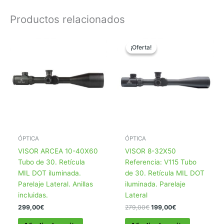
Productos relacionados
¡Oferta!
¡Oferta!
ÓPTICA
ÓPTICA
VISOR ARCEA 10-40X60
VISOR 8-32X50
Tubo de 30. Retícula
Referencia: V115 Tubo
MIL DOT iluminada.
de 30. Retícula MIL DOT
Parelaje Lateral. Anillas
iluminada. Parelaje
incluidas.
Lateral
El
El
299,00
€
279,00
€
199,00
€
precio
precio
original
actual