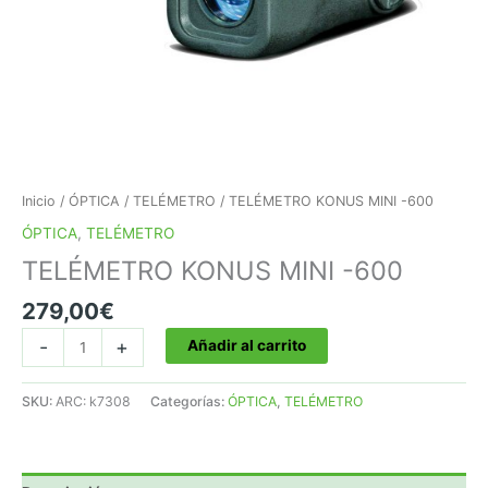
Inicio
/
ÓPTICA
/
TELÉMETRO
/ TELÉMETRO KONUS MINI -600
ÓPTICA
,
TELÉMETRO
TELÉMETRO KONUS MINI -600
279,00
€
TELÉMETRO
-
+
Añadir al carrito
KONUS
MINI
SKU:
ARC: k7308
Categorías:
ÓPTICA
,
TELÉMETRO
-600
cantidad