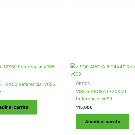
ÓPTICA
3-12X50 Referencia: V055
VISOR ARCEA 6-24X40
€
Referencia: v099
dir al carrito
115,00
€
Añadir al carrito