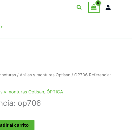
Buscar
to
 monturas
/
Anillas y monturas Optisan
/ OP706 Referencia:
as y monturas Optisan
,
ÓPTICA
ncia: op706
adir al carrito