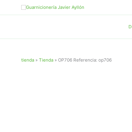
Ir
al
contenido
D
tienda
»
Tienda
»
OP706 Referencia: op706