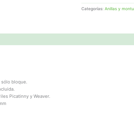
op706
Categorías:
Anillas y mont
cantidad
1
n sólo bloque.
ncluida.
iles Picatinny y Weaver.
 mm