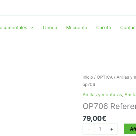
ocumentales
Tienda
Mi cuenta
Carrito
Contac
Inicio
/
ÓPTICA
/
Anillas y
op706
Anillas y monturas
,
Anill
OP706 Refere
79,00
€
OP706
-
+
Añ
Referencia: