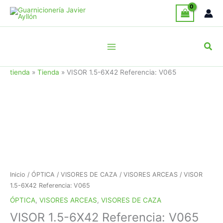
Ir
al
contenido
Busc
tienda
»
Tienda
»
VISOR 1.5-6X42 Referencia: V065
Inicio
/
ÓPTICA
/
VISORES DE CAZA
/
VISORES ARCEAS
/ VISOR
1.5-6X42 Referencia: V065
ÓPTICA
,
VISORES ARCEAS
,
VISORES DE CAZA
VISOR 1.5-6X42 Referencia: V065