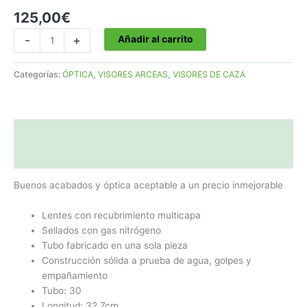
125,00
€
VISOR
-
+
Añadir al carrito
1.5-
6X42
Categorías:
ÓPTICA
,
VISORES ARCEAS
,
VISORES DE CAZA
Referencia:
V065
cantidad
Descripción
Valoraciones (0)
Buenos acabados y óptica aceptable a un precio inmejorable
Lentes con recubrimiento multicapa
Sellados con gas nitrógeno
Tubo fabricado en una sola pieza
Construcción sólida a prueba de agua, golpes y
empañamiento
Tubo: 30
Longitud: 32,7cm