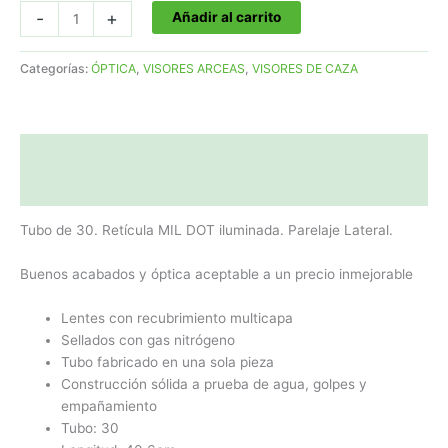
precio
precio
VISOR
-
+
Añadir al carrito
original
actual
8-
era:
es:
32X50
279,00€.
199,00€.
Categorías:
ÓPTICA
,
VISORES ARCEAS
,
VISORES DE CAZA
Referencia:
V115
Tubo
de
Descripción
30.
Retícula
Valoraciones (0)
MIL
Tubo de 30. Retícula MIL DOT iluminada. Parelaje Lateral.
DOT
iluminada.
Buenos acabados y óptica aceptable a un precio inmejorable
Parelaje
Lateral
Lentes con recubrimiento multicapa
cantidad
Sellados con gas nitrógeno
Tubo fabricado en una sola pieza
Construcción sólida a prueba de agua, golpes y
empañamiento
Tubo: 30