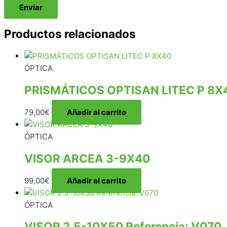
Productos relacionados
ÓPTICA
PRISMÁTICOS OPTISAN LITEC P 8X
79,00
€
Añadir al carrito
ÓPTICA
VISOR ARCEA 3-9X40
99,00
€
Añadir al carrito
ÓPTICA
VISOR 2.5-10X50 Referencia: V070