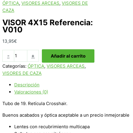
ÓPTICA
,
VISORES ARCEAS
,
VISORES DE
CAZA
VISOR 4X15 Referencia:
V010
13,95
€
VISOR
-
+
Añadir al carrito
4X15
Categorías:
ÓPTICA
,
VISORES ARCEAS
,
Referencia:
VISORES DE CAZA
V010
cantidad
Descripción
Valoraciones (0)
Tubo de 19. Retícula Crosshair.
Buenos acabados y óptica aceptable a un precio inmejorable
Lentes con recubrimiento multicapa