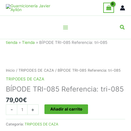
Ir
al
contenido
Busc
tienda
»
Tienda
»
BÍPODE TRI-085 Referencia: tri-085
Inicio
/
TRIPODES DE CAZA
/ BÍPODE TRI-085 Referencia: tri-085
TRIPODES DE CAZA
BÍPODE TRI-085 Referencia: tri-085
79,00
€
BÍPODE
-
+
Añadir al carrito
TRI-
085
Categoría:
TRIPODES DE CAZA
Referencia: