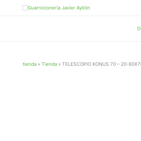
Ir
al
contenido
D
tienda
»
Tienda
»
TELESCOPIO KONUS 70 – 20-60X70