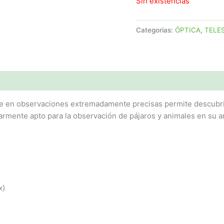
Sin existencias
Categorías:
ÓPTICA
,
TELE
e en observaciones extremadamente precisas permite descubrir 
larmente apto para la observación de pájaros y animales en su 
x)