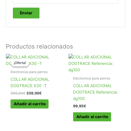
Productos relacionados
¡Oferta!
¡Oferta!
Electronica para perros
Electronica para perros
COLLAR ADICIONAL
DOGTRACE X30 -T
COLLAR ADICIONAL
DOGTRACE Referencia:
El
El
399,00
€
339,00
€
precio
precio
dg100
original
actual
Añadir al carrito
99,95
€
era:
es:
399,00€.
339,00€.
Añadir al carrito