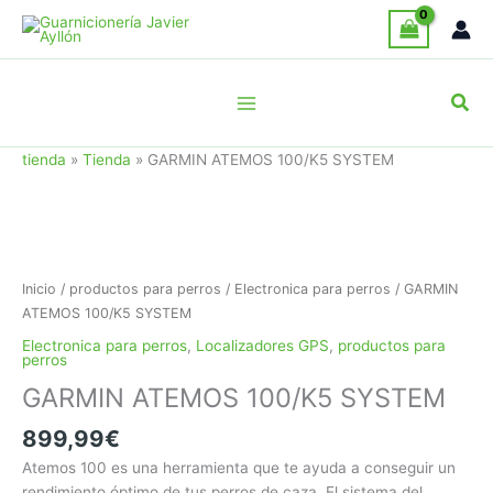
Ir
al
contenido
Busc
tienda
»
Tienda
»
GARMIN ATEMOS 100/K5 SYSTEM
Inicio
/
productos para perros
/
Electronica para perros
/ GARMIN
ATEMOS 100/K5 SYSTEM
Electronica para perros
,
Localizadores GPS
,
productos para
perros
GARMIN ATEMOS 100/K5 SYSTEM
899,99
€
Atemos 100 es una herramienta que te ayuda a conseguir un
rendimiento óptimo de tus perros de caza. El sistema del