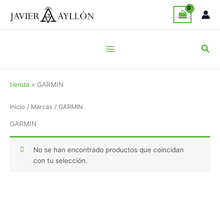
Ir
al
contenido
Busc
tienda
»
GARMIN
Inicio
/ Marcas / GARMIN
GARMIN
No se han encontrado productos que coincidan
con tu selección.