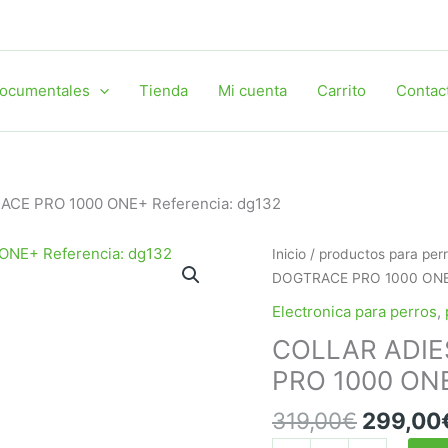
ocumentales
Tienda
Mi cuenta
Carrito
Contac
E PRO 1000 ONE+ Referencia: dg132
Inicio
/
productos para per
DOGTRACE PRO 1000 ONE+
Electronica para perros
,
COLLAR ADI
PRO 1000 ONE
El
319,00
€
299,00
precio