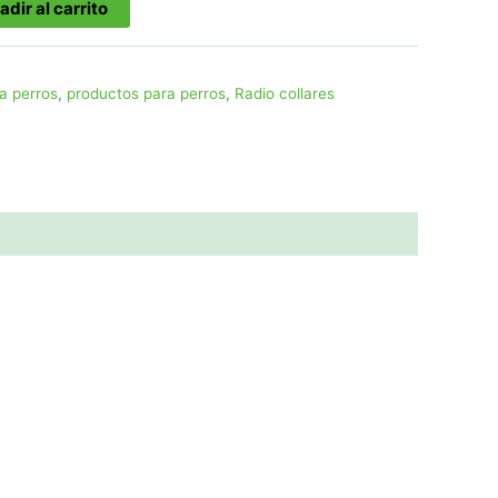
adir al carrito
actual
es:
.
299,00€.
a perros
,
productos para perros
,
Radio collares