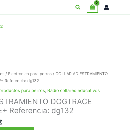
Buscar
to
ros
/
Electronica para perros
/ COLLAR ADIESTRAMIENTO
 Referencia: dg132
productos para perros
,
Radio collares educativos
ESTRAMIENTO DOGTRACE
+ Referencia: dg132
El
€
precio