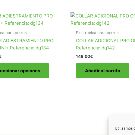
ica para perros
Electronica para perros
R ADIESTRAMIENTO PRO
COLLAR ADICIONAL PRO O
INI+ Referencia: dg134
Referencia: dg142
€
149,00
€
Este
leccionar opciones
Añadir al carrito
producto
tiene
múltiples
variantes.
Las
opciones
se
pueden
Utilizamos c
elegir