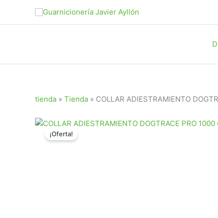
Ir
al
contenido
D
tienda
»
Tienda
»
COLLAR ADIESTRAMIENTO DOGTRAC
¡Oferta!