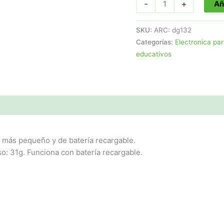
COLLAR
-
+
Añ
original
ADIESTRAMIENTO
era:
DOGTRACE
SKU:
ARC: dg132
319,00€
PRO
Categorías:
Electronica par
1000
educativos
ONE+
Referencia:
dg132
cantidad
 más pequeño y de batería recargable.
so: 31g. Funciona con batería recargable.