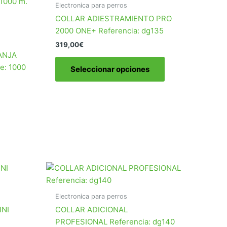
Electronica para perros
COLLAR ADIESTRAMIENTO PRO
2000 ONE+ Referencia: dg135
319,00
€
ANJA
Este
e: 1000
Seleccionar opciones
producto
tiene
múltiples
variantes.
Las
opciones
se
pueden
elegir
en
la
Electronica para perros
página
INI
COLLAR ADICIONAL
de
PROFESIONAL Referencia: dg140