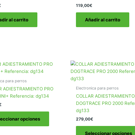
€
119,00
€
dir al carrito
Añadir al carrito
ica para perros
Electronica para perros
R ADIESTRAMIENTO PRO
INI+ Referencia: dg134
COLLAR ADIESTRAMIENTO
DOGTRACE PRO 2000 Refer
€
dg133
Este
leccionar opciones
279,00
€
producto
tiene
Seleccionar opciones
múltiples