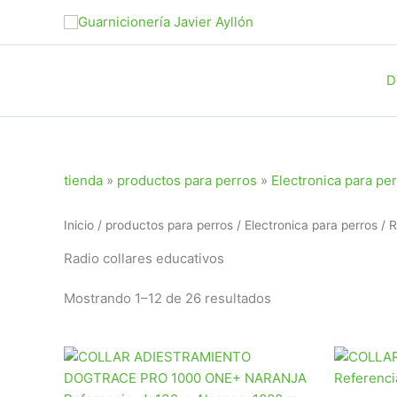
Ir
al
contenido
D
tienda
»
productos para perros
»
Electronica para pe
Inicio
/
productos para perros
/
Electronica para perros
/ R
Radio collares educativos
Ordenado
Mostrando 1–12 de 26 resultados
por
popularidad