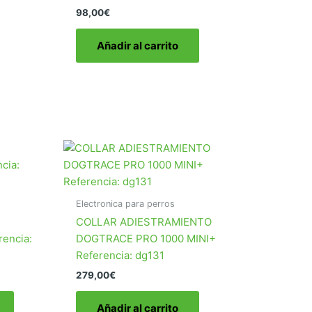
producto
98,00
€
Añadir al carrito
Electronica para perros
COLLAR ADIESTRAMIENTO
encia:
DOGTRACE PRO 1000 MINI+
Referencia: dg131
279,00
€
Este
Añadir al carrito
producto