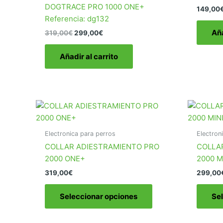
DOGTRACE PRO 1000 ONE+
149,00
Referencia: dg132
Aña
El
El
319,00
€
299,00
€
precio
precio
original
actual
Añadir al carrito
era:
es:
319,00€.
299,00€.
Electronica para perros
Electron
COLLAR ADIESTRAMIENTO PRO
COLLA
2000 ONE+
2000 M
319,00
€
299,00
Este
Seleccionar opciones
Se
producto
tiene
múltiples