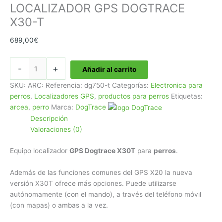
LOCALIZADOR GPS DOGTRACE
X30-T
689,00
€
LOCALIZADOR
-
+
Añadir al carrito
GPS
DOGTRACE
SKU:
ARC: Referencia: dg750-t
Categorías:
Electronica para
X30-
perros
,
Localizadores GPS
,
productos para perros
Etiquetas:
T
arcea
,
perro
Marca:
DogTrace
cantidad
Descripción
Valoraciones (0)
Equipo localizador
GPS Dogtrace X30T
para
perros
.
Además de las funciones comunes del GPS X20 la nueva
versión X30T ofrece más opciones. Puede utilizarse
autónomamente (con el mando), a través del teléfono móvil
(con mapas) o ambas a la vez.