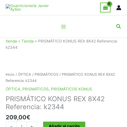
Ir
al
contenido
Busc
tienda
»
Tienda
»
PRISMÁTICO KONUS REX 8X42 Referencia:
k2344
Inicio
/
ÓPTICA
/
PRISMÁTICOS
/ PRISMÁTICO KONUS REX 8X42
Referencia: k2344
ÓPTICA
,
PRISMÁTICOS
,
PRISMÁTICOS KONUS
PRISMÁTICO KONUS REX 8X42
Referencia: k2344
209,00
€
PRISMÁTICO
-
+
Añadir al carrito