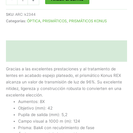
KONUS
REX
SKU:
ARC: k2344
8X42
Categorías:
ÓPTICA
,
PRISMÁTICOS
,
PRISMÁTICOS KONUS
Referencia:
k2344
cantidad
Descripción
Valoraciones (0)
Gracias a las excelentes prestaciones y al tratamiento de
lentes en acabado espejo plateado, el prismático Konus REX
alcanza un valor de transmisión de luz de 96%. Su excelente
nitidez, ligereza y construcción robusta lo convierten en una
excelente elección.
Aumentos: 8X
Objetivo (mm): 42
Pupila de salida (mm): 5,2
Campo visual a 1000 m (m): 124
Prisma: Bak4 con recubrimiento de fase