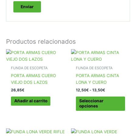
Productos relacionados
FUNDA DE ESCOPETA
FUNDA DE ESCOPETA
PORTA ARMAS CUERO
PORTA ARMAS CINTA
VIEJO DOS LAZOS
LONA Y CUERO
Rango
26,85
€
12,50
€
-
13,50
€
de
Este
precios:
Añadir al carrito
Seleccionar
produ
desde
opciones
12,50€
tiene
hasta
múlti
13,50€
varia
Las