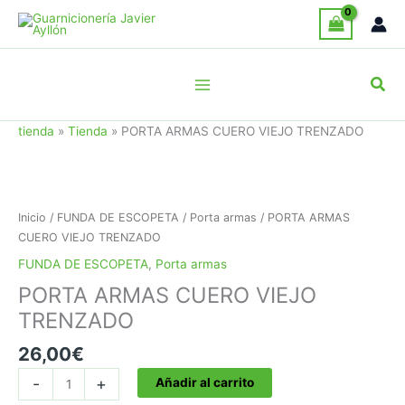
Ir
al
contenido
Busc
tienda
»
Tienda
»
PORTA ARMAS CUERO VIEJO TRENZADO
Inicio
/
FUNDA DE ESCOPETA
/
Porta armas
/ PORTA ARMAS
CUERO VIEJO TRENZADO
FUNDA DE ESCOPETA
,
Porta armas
PORTA ARMAS CUERO VIEJO
TRENZADO
26,00
€
PORTA
-
+
Añadir al carrito
ARMAS