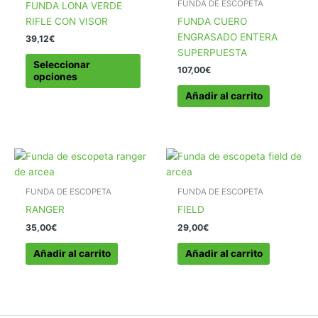
FUNDA DE ESCOPETA
FUNDA LONA VERDE
RIFLE CON VISOR
FUNDA CUERO
ENGRASADO ENTERA
39,12
€
SUPERPUESTA
Este
Seleccionar
107,00
€
producto
opciones
tiene
Añadir al carrito
múltiples
variantes.
Las
opciones
se
pueden
FUNDA DE ESCOPETA
FUNDA DE ESCOPETA
elegir
RANGER
FIELD
en
35,00
€
29,00
€
la
página
Añadir al carrito
Añadir al carrito
de
producto