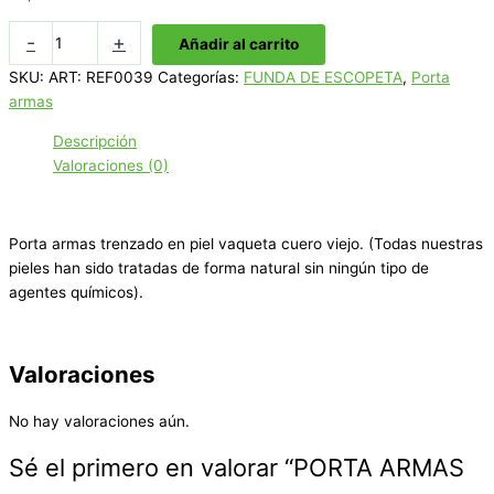
PORTA
-
+
Añadir al carrito
ARMAS
SKU:
ART: REF0039
Categorías:
FUNDA DE ESCOPETA
,
Porta
CUERO
armas
VIEJO
TRENZADO
Descripción
cantidad
Valoraciones (0)
Porta armas trenzado en piel vaqueta cuero viejo. (Todas nuestras
pieles han sido tratadas de forma natural sin ningún tipo de
agentes químicos).
Valoraciones
No hay valoraciones aún.
Sé el primero en valorar “PORTA ARMAS