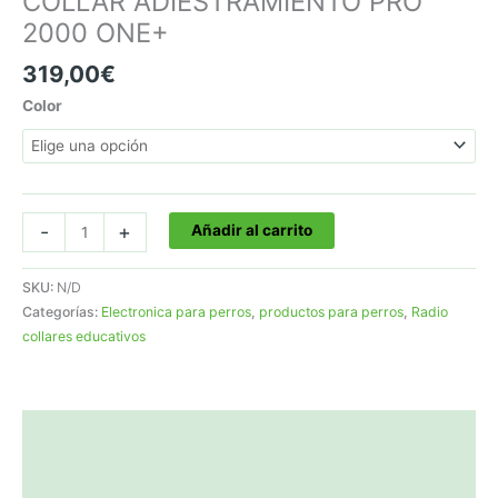
COLLAR ADIESTRAMIENTO PRO
2000 ONE+
319,00
€
Color
COLLAR
-
+
Añadir al carrito
ADIESTRAMIENTO
PRO
SKU:
N/D
2000
Categorías:
Electronica para perros
,
productos para perros
,
Radio
ONE+
collares educativos
cantidad
Descripción
Información adicional