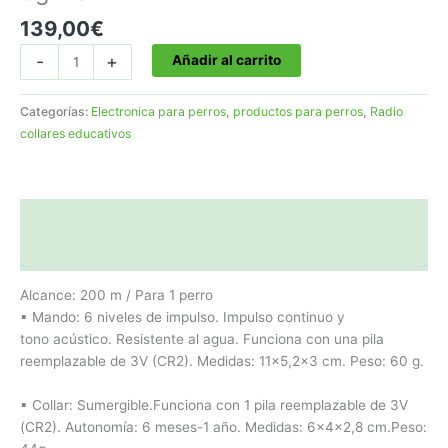
139,00
€
COLLAR
-
+
Añadir al carrito
ADIESTRAMIENTO
DOGTRACE
Categorías:
Electronica para perros
,
productos para perros
,
Radio
EASY
collares educativos
MINI+
Referencia:
dg120
cantidad
Descripción
Valoraciones (0)
Alcance: 200 m / Para 1 perro
▪ Mando: 6 niveles de impulso. Impulso continuo y
tono acústico. Resistente al agua. Funciona con una pila
reemplazable de 3V (CR2). Medidas: 11×5,2×3 cm. Peso: 60 g.
▪ Collar: Sumergible.Funciona con 1 pila reemplazable de 3V
(CR2). Autonomía: 6 meses-1 año. Medidas: 6x4x2,8 cm.Peso: