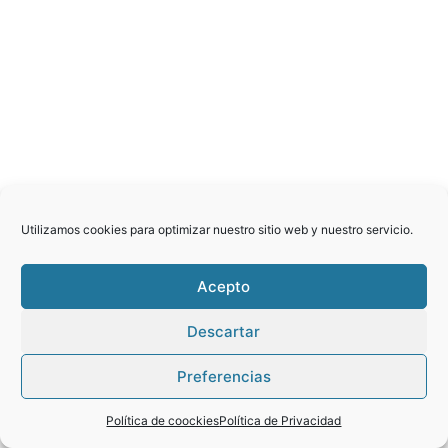
Utilizamos cookies para optimizar nuestro sitio web y nuestro servicio.
Acepto
Descartar
Copyright © 2026 Guarnicionería Javier Ayllón. Todos los derechos
Preferencias
reservados.
Política de coockies
Política de Privacidad