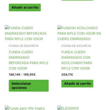
Añadir al carrito
FUNDA DE ESCOPETA
FUNDA DE ESCOPETA
FUNDA CUERO
FUNDA CUERO
ENGRASADO
ENGRASADO CON
REFORZADA PARA RIFLE
ACOLCHADO PARA
CON VISOR
RIFLE CON VISOR
Rango
186,14
€
-
199,95
€
204,11
€
de
Este
precios:
Seleccionar
Añadir al carrito
producto
desde
opciones
186,14€
tiene
hasta
múltiples
199,95€
variantes.
Las