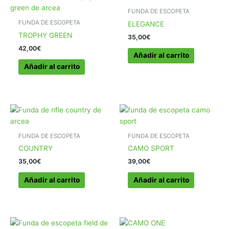
opciones
FUNDA DE ESCOPETA
se
FUNDA DE ESCOPETA
ELEGANCE
pueden
TROPHY GREEN
35,00
€
elegir
42,00
€
en
Añadir al carrito
la
Añadir al carrito
página
de
producto
FUNDA DE ESCOPETA
FUNDA DE ESCOPETA
COUNTRY
CAMO SPORT
35,00
€
39,00
€
Añadir al carrito
Añadir al carrito