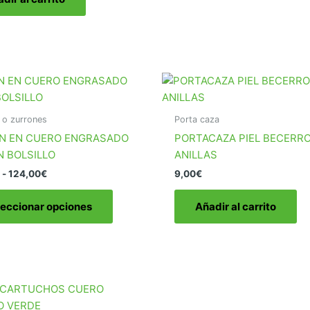
 o zurrones
Porta caza
N EN CUERO ENGRASADO
PORTACAZA PIEL BECERRO
N BOLSILLO
ANILLAS
Rango
-
124,00
€
9,00
€
de
Este
precios:
leccionar opciones
Añadir al carrito
producto
desde
107,00€
tiene
hasta
múltiples
124,00€
variantes.
Las
opciones
se