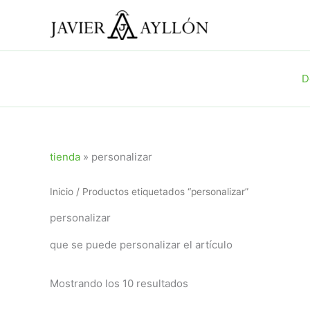
Ir
al
contenido
D
tienda
»
personalizar
Inicio
/ Productos etiquetados “personalizar”
personalizar
que se puede personalizar el artículo
Ordenado
Mostrando los 10 resultados
por
popularidad