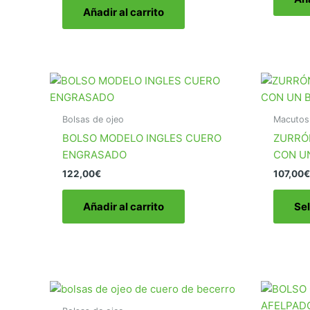
de 5
Añadir al carrito
Bolsas de ojeo
Macutos
BOLSO MODELO INGLES CUERO
ZURRÓ
ENGRASADO
CON U
122,00
€
107,00
€
Añadir al carrito
Se