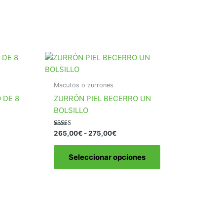
Macutos o zurrones
 DE 8
ZURRÓN PIEL BECERRO UN
BOLSILLO
Rango
Valorado
265,00
€
-
275,00
€
con
de
5.00
Este
precios:
de 5
Seleccionar opciones
producto
desde
265,00€
tiene
hasta
múltiples
275,00€
variantes.
Las
opciones