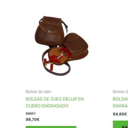
Bolsas de ojeo
Bolsas d
BOLSAS DE OJEO DELUX EN
BOLSA
CUERO ENGRASADO
ENGRA
64,60
€
Valorado
98,70
€
con
5.00
Aña