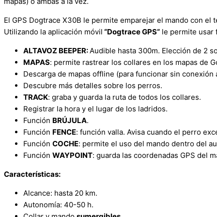
mapas) o ambas a la vez.
El GPS Dogtrace X30B le permite emparejar el mando con el t
Utilizando la aplicación móvil
“Dogtrace GPS“
le permite usar 
ALTAVOZ BEEPER:
Audible hasta 300m. Elección de 2 son
MAPAS
: permite rastrear los collares en los mapas de G
Descarga de mapas offline (para funcionar sin conexión a
Descubre más detalles sobre los perros.
TRACK
: graba y guarda la ruta de todos los collares.
Registrar la hora y el lugar de los ladridos.
Función
BRÚJULA
.
Función
FENCE
: función valla. Avisa cuando el perro ex
Función
COCHE
: permite el uso del mando dentro del a
Función
WAYPOINT
: guarda las coordenadas GPS del m
Características:
Alcance: hasta 20 km.
Autonomía: 40-50 h.
Collar y mando
sumergibles
.