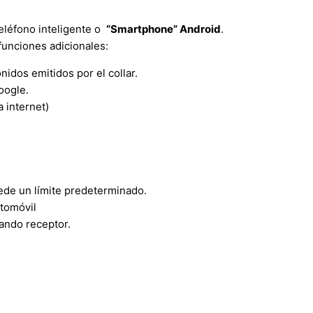
eléfono inteligente o
“Smartphone” Android
.
funciones adicionales:
idos emitidos por el collar.
oogle.
 internet)
cede un límite predeterminado.
utomóvil
ando receptor.