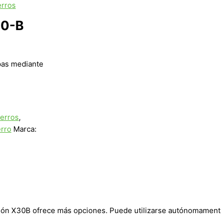
erros
0-B
apas mediante
perros
,
rro
Marca:
n X30B ofrece más opciones. Puede utilizarse autónomamente (