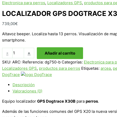
Electronica para perros
,
Localizadores GPS
,
productos para p
LOCALIZADOR GPS DOGTRACE X3
739,00
€
Altavoz beeper. Localiza hasta 13 perros. Visualización de m
smartphone.
LOCALIZADOR
-
+
Añadir al carrito
GPS
SKU:
ARC: Referencia: dg750-b
Categorías:
Electronica para 
DOGTRACE
Localizadores GPS
,
productos para perros
Etiquetas:
arcea
,
pe
X30-
DogTrace
B
cantidad
Descripción
Valoraciones (0)
Equipo localizador
GPS Dogtrace X30B
para
perros
.
Además de las funciones comunes del GPS X20 la nueva versió