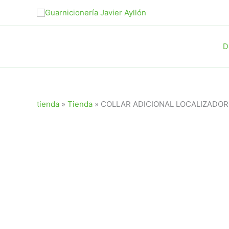
Ir
al
contenido
D
tienda
»
Tienda
»
COLLAR ADICIONAL LOCALIZADOR