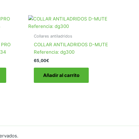
Collares antiladridos
 PRO
COLLAR ANTILADRIDOS D-MUTE
134
Referencia: dg300
65,00
€
Este
Añadir al carrito
producto
tiene
múltiples
variantes.
Las
opciones
se
pueden
elegir
servados.