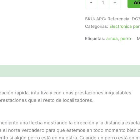
COLLAR
-
+
Añ
ADICIONAL
LOCALIZADOR
SKU:
ARC: Referencia: DG
GPS
Categorías:
Electronica par
DOGTRACE
X20
Etiquetas:
arcea
,
perro
M
cantidad
ación rápida, intuitiva y con unas prestaciones inigualables.
restaciones que el resto de localizadores.
mediante una flecha mostrando la dirección y la distancia exact
e el norte verdadero para que estemos en todo momento bien o
o si algún perro está en muestra. Cuando un perro está en mue