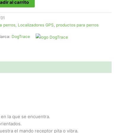
adir al carrito
701
a perros
,
Localizadores GPS
,
productos para perros
arca:
DogTrace
a en la que se encuentra.
rientados.
stra el mando receptor pita o vibra.