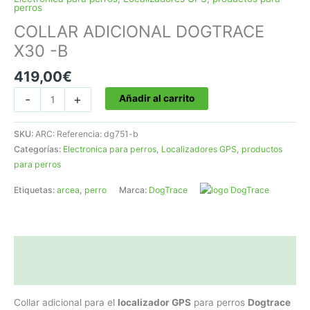
perros
COLLAR ADICIONAL DOGTRACE
X30 -B
419,00
€
COLLAR
-
+
Añadir al carrito
ADICIONAL
DOGTRACE
SKU:
ARC: Referencia: dg751-b
X30
Categorías:
Electronica para perros
,
Localizadores GPS
,
productos
-
para perros
B
cantidad
Etiquetas:
arcea
,
perro
Marca:
DogTrace
Descripción
Valoraciones (0)
Collar adicional para el
localizador GPS
para perros
Dogtrace