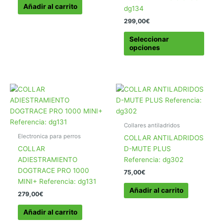
Añadir al carrito
dg134
299,00
€
Este
Seleccionar
produ
opciones
tiene
múlti
varia
Las
opcio
se
pued
Collares antiladridos
elegir
Electronica para perros
COLLAR ANTILADRIDOS
en
COLLAR
D-MUTE PLUS
la
ADIESTRAMIENTO
Referencia: dg302
págin
DOGTRACE PRO 1000
75,00
€
de
MINI+ Referencia: dg131
produ
Añadir al carrito
279,00
€
Añadir al carrito