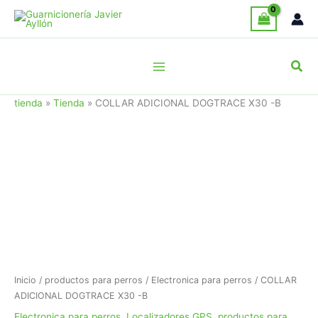
Ir
al
contenido
Busc
tienda
»
Tienda
»
COLLAR ADICIONAL DOGTRACE X30 -B
Inicio
/
productos para perros
/
Electronica para perros
/ COLLAR
ADICIONAL DOGTRACE X30 -B
Electronica para perros
,
Localizadores GPS
,
productos para