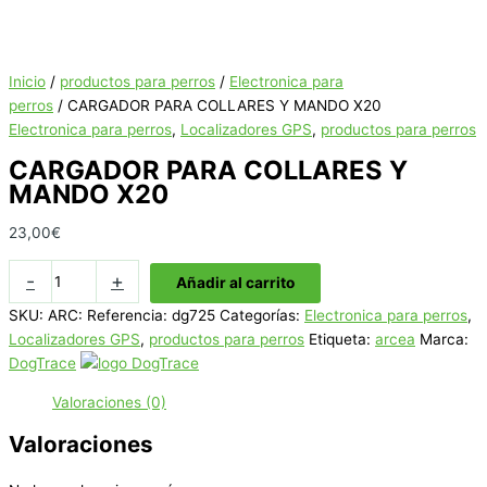
Inicio
/
productos para perros
/
Electronica para
perros
/ CARGADOR PARA COLLARES Y MANDO X20
Electronica para perros
,
Localizadores GPS
,
productos para perros
CARGADOR PARA COLLARES Y
MANDO X20
23,00
€
CARGADOR
-
+
Añadir al carrito
PARA
SKU:
ARC: Referencia: dg725
Categorías:
Electronica para perros
,
COLLARES
Localizadores GPS
,
productos para perros
Etiqueta:
arcea
Marca:
Y
DogTrace
MANDO
X20
Valoraciones (0)
cantidad
Valoraciones