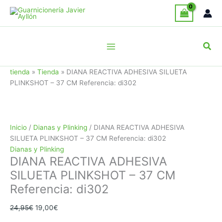
Ir
¡Oferta!
¡Oferta!
¡Oferta!
al
contenido
Busc
tienda
»
Tienda
»
DIANA REACTIVA ADHESIVA SILUETA
PLINKSHOT – 37 CM Referencia: di302
Inicio
/
Dianas y Plinking
/ DIANA REACTIVA ADHESIVA
SILUETA PLINKSHOT – 37 CM Referencia: di302
Dianas y Plinking
DIANA REACTIVA ADHESIVA
SILUETA PLINKSHOT – 37 CM
Referencia: di302
El
El
24,95
€
19,00
€
precio
precio