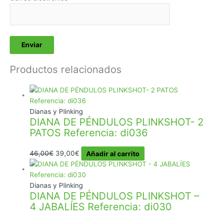
Productos relacionados
Dianas y Plinking
DIANA DE PÉNDULOS PLINKSHOT- 2
PATOS Referencia: di036
El
El
46,00
€
39,00
€
Añadir al carrito
precio
precio
original
actual
era:
es:
Dianas y Plinking
DIANA DE PÉNDULOS PLINKSHOT –
46,00€.
39,00€.
4 JABALÍES Referencia: di030