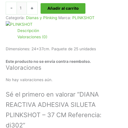
original
actual
DIANA
-
+
Añadir al carrito
era:
es:
REACTIVA
24,95€.
19,00€.
ADHESIVA
Categoría:
Dianas y Plinking
Marca:
PLINKSHOT
SILUETA
PLINKSHOT
Descripción
-
Valoraciones (0)
37
CM
Dimensiones: 24x37cm. Paquete de 25 unidades
Referencia:
di302
Este producto no se envía contra reembolso.
Valoraciones
cantidad
No hay valoraciones aún.
Sé el primero en valorar “DIANA
REACTIVA ADHESIVA SILUETA
PLINKSHOT – 37 CM Referencia:
di302”