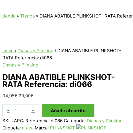
tienda
»
Tienda
»
DIANA ABATIBLE PLINKSHOT- RATA Referenc
Inicio
/
Dianas y Plinking
/ DIANA ABATIBLE PLINKSHOT-
RATA Referencia: di066
Dianas y Plinking
DIANA ABATIBLE PLINKSHOT-
RATA Referencia: di066
El
El
34,95
€
29,00
€
precio
precio
DIANA
original
actual
-
+
Añadir al carrito
ABATIBLE
era:
es:
SKU:
ARC: Referencia: di066
Categoría:
Dianas y Plinking
PLINKSHOT-
34,95€.
29,00€.
Etiqueta:
arcea
Marca:
PLINKSHOT
RATA