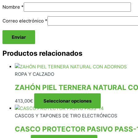
Nombre
*
Correo electrónico
*
Productos relacionados
ROPA Y CALZADO
ZAHÓN PIEL TERNERA NATURAL C
Este
413,00
€
Seleccionar opciones
producto
tiene
CASCOS Y TAPONES DE TIRO ELECTRÓNICOS
múltiples
CASCO PROTECTOR PASIVO PASS-
variantes.
Las