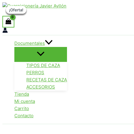
Ir
¡Oferta!
¡Oferta!
¡Oferta!
¡Oferta!
¡Oferta!
Buscar
al
contenido
Documentales
TIPOS DE CAZA
PERROS
RECETAS DE CAZA
ACCESORIOS
Tienda
Mi cuenta
Carrito
Contacto