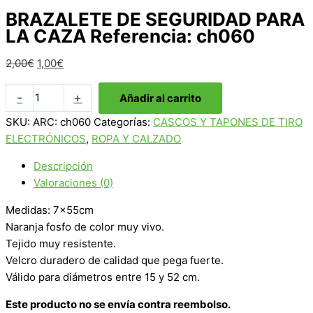
BRAZALETE DE SEGURIDAD PARA
LA CAZA Referencia: ch060
El
El
2,00
€
1,00
€
precio
precio
BRAZALETE
original
actual
-
+
Añadir al carrito
DE
era:
es:
SKU:
ARC: ch060
Categorías:
CASCOS Y TAPONES DE TIRO
SEGURIDAD
2,00€.
1,00€.
ELECTRÓNICOS
,
ROPA Y CALZADO
PARA
LA
Descripción
CAZA
Valoraciones (0)
Referencia:
ch060
Medidas: 7x55cm
cantidad
Naranja fosfo de color muy vivo.
Tejido muy resistente.
Velcro duradero de calidad que pega fuerte.
Válido para diámetros entre 15 y 52 cm.
Este producto no se envía contra reembolso.