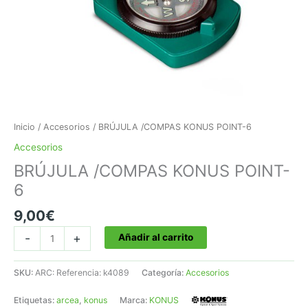
Inicio
/
Accesorios
/ BRÚJULA /COMPAS KONUS POINT-6
Accesorios
BRÚJULA /COMPAS KONUS POINT-
6
9,00
€
BRÚJULA
-
+
Añadir al carrito
/COMPAS
KONUS
SKU:
ARC: Referencia: k4089
Categoría:
Accesorios
POINT-
6
Etiquetas:
arcea
,
konus
Marca:
KONUS