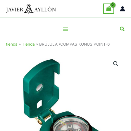
Ir
al
contenido
Busc
tienda
»
Tienda
»
BRÚJULA /COMPAS KONUS POINT-6