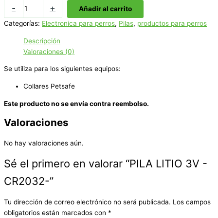
PILA
-
+
Añadir al carrito
LITIO
Categorías:
Electronica para perros
,
Pilas
,
productos para perros
3V
-
Descripción
CR2032-
Valoraciones (0)
cantidad
Se utiliza para los siguientes equipos:
Collares Petsafe
Este producto no se envía contra reembolso.
Valoraciones
No hay valoraciones aún.
Sé el primero en valorar “PILA LITIO 3V -
CR2032-”
Tu dirección de correo electrónico no será publicada.
Los campos
obligatorios están marcados con
*