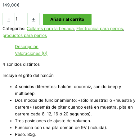
149,00
€
COLLAR
-
+
Añadir al carrito
BECADA
Categorías:
Collares para la becada
,
Electronica para perros
,
CONIK
productos para perros
Referencia:
ar015
Descripción
cantidad
Valoraciones (0)
4 sonidos distintos
Incluye el grito del halcón
4 sonidos diferentes: halcón, codorniz, sonido beep y
multibeep.
Dos modos de funcionamiento: «sólo muestra» o «muestra y
carrera» (además de pitar cuando está en muestra, pita en
carrera cada 8, 12, 16 ó 20 segundos).
Tres posiciones de ajuste de volumen.
Funciona con una pila común de 9V (incluida).
Peso: 85g.