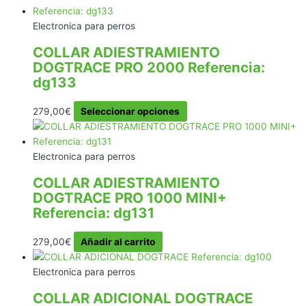
Electronica para perros
COLLAR ADIESTRAMIENTO
DOGTRACE PRO 2000 Referencia:
dg133
Este
279,00
€
Seleccionar opciones
producto
tiene
múltiples
Electronica para perros
variantes.
COLLAR ADIESTRAMIENTO
Las
DOGTRACE PRO 1000 MINI+
opciones
Referencia: dg131
se
pueden
279,00
€
Añadir al carrito
elegir
en
Electronica para perros
la
página
COLLAR ADICIONAL DOGTRACE